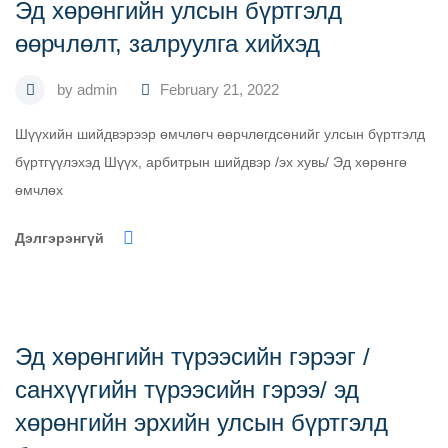
Эд хөрөнгийн улсын бүртгэлд
өөрчлөлт, залруулга хийхэд
by
admin
February 21, 2022
Шүүхийн шийдвэрээр өмчлөгч өөрчлөгдсөнийг улсын бүртгэлд
бүртгүүлэхэд Шүүх, арбитрын шийдвэр /эх хувь/ Эд хөрөнгө
өмчлөх
Дэлгэрэнгүй
Эд хөрөнгийн түрээсийн гэрээг /
санхүүгийн түрээсийн гэрээ/ эд
хөрөнгийн эрхийн улсын бүртгэлд