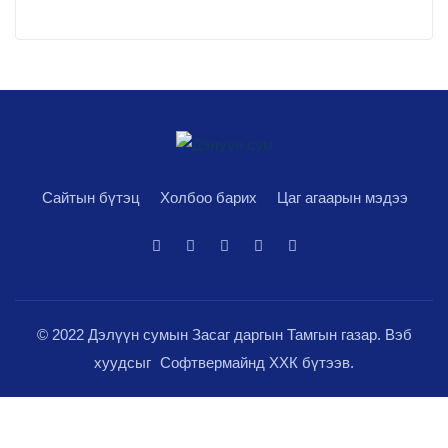
Сайтын бүтэц
Холбоо барих
Цаг агаарын мэдээ
© 2022 Дэлүүн сумын Засаг даргын Тамгын газар. Вэб
хуудсыг
Софтвермайнд ХХК
бүтээв.