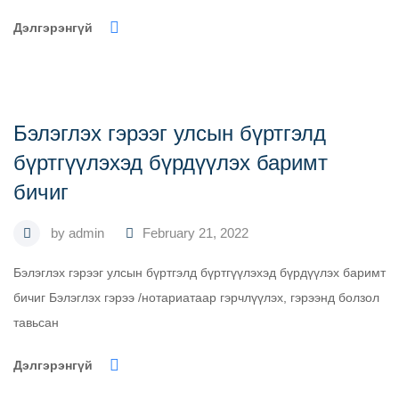
Дэлгэрэнгүй
Бэлэглэх гэрээг улсын бүртгэлд
бүртгүүлэхэд бүрдүүлэх баримт
бичиг
by
admin
February 21, 2022
Бэлэглэх гэрээг улсын бүртгэлд бүртгүүлэхэд бүрдүүлэх баримт
бичиг Бэлэглэх гэрээ /нотариатаар гэрчлүүлэх, гэрээнд болзол
тавьсан
Дэлгэрэнгүй