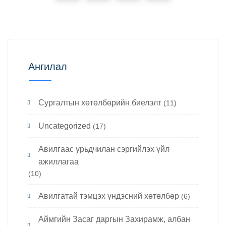
Ангилал
Cургалтын хөтөлбөрийн биелэлт
(11)
Uncategorized
(17)
Авилгаас урьдчилан сэргийлэх үйл
ажиллагаа
(10)
Авилгатай тэмцэх үндэсний хөтөлбөр
(6)
Аймгийн Засаг даргын Захирамж, албан