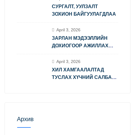
СУРГАЛТ, УУЛЗАЛТ
ЗОХИОН БАЙГУУЛАГДЛАА
April 3, 2026
ЗАРЛАН МЭДЭЭЛЛИЙН
ДОХИОГООР АЖИЛЛАХ
ДАДЛАГА СУРГУУЛЬ
ЗОХИОН БАЙГУУЛАГДЛАА
April 3, 2026
ХИЛ ХАМГААЛАЛТАД
ТУСЛАХ ХҮЧНИЙ САЛБАР
ЗӨВЛӨЛИЙН ХУРАЛ БОЛЖ
ӨНГӨРЛӨӨ.
Архив