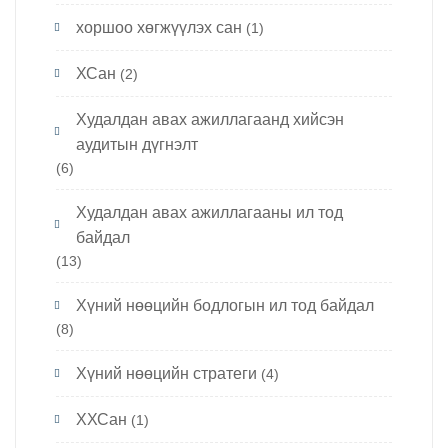
хоршоо хөгжүүлэх сан
(1)
ХСан
(2)
Худалдан авах ажиллагаанд хийсэн
аудитын дүгнэлт
(6)
Худалдан авах ажиллагааны ил тод
байдал
(13)
Хүний нөөцийн бодлогын ил тод байдал
(8)
Хүний нөөцийн стратеги
(4)
ХХСан
(1)