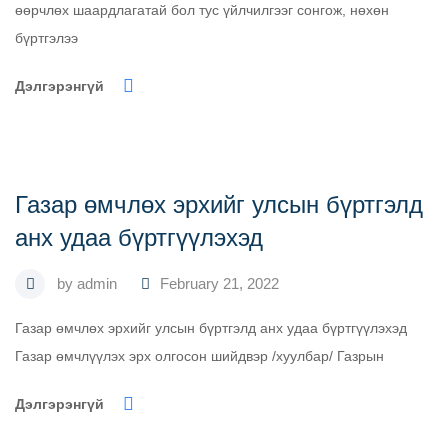
өөрчлөх шаардлагатай бол тус үйлчилгээг сонгож, нөхөн
бүртгэлээ
Дэлгэрэнгүй
Газар өмчлөх эрхийг улсын бүртгэлд
анх удаа бүртгүүлэхэд
by
admin
February 21, 2022
Газар өмчлөх эрхийг улсын бүртгэлд анх удаа бүртгүүлэхэд
Газар өмчлүүлэх эрх олгосон шийдвэр /хуулбар/ Газрын
Дэлгэрэнгүй