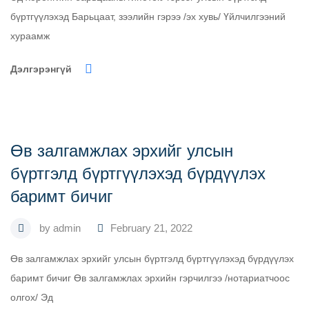
бүртгүүлэхэд Барьцаат, зээлийн гэрээ /эх хувь/ Үйлчилгээний
хураамж
Дэлгэрэнгүй
Өв залгамжлах эрхийг улсын
бүртгэлд бүртгүүлэхэд бүрдүүлэх
баримт бичиг
by
admin
February 21, 2022
Өв залгамжлах эрхийг улсын бүртгэлд бүртгүүлэхэд бүрдүүлэх
баримт бичиг Өв залгамжлах эрхийн гэрчилгээ /нотариатчоос
олгох/ Эд