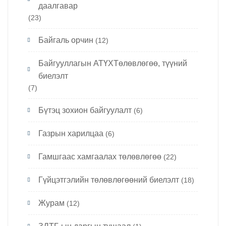
даалгавар
(23)
Байгаль орчин
(12)
Байгууллагын АТҮХТөлөвлөгөө, түүний
биелэлт
(7)
Бүтэц зохион байгуулалт
(6)
Газрын харилцаа
(6)
Гамшгаас хамгаалах төлөвлөгөө
(22)
Гүйцэтгэлийн төлөвлөгөөний биелэлт
(18)
Журам
(12)