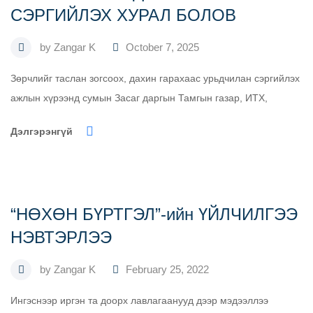
СЭРГИЙЛЭХ ХУРАЛ БОЛОВ
by
Zangar K
October 7, 2025
Зөрчлийг таслан зогсоох, дахин гарахаас урьдчилан сэргийлэх
ажлын хүрээнд сумын Засаг даргын Тамгын газар, ИТХ,
Дэлгэрэнгүй
“НӨХӨН БҮРТГЭЛ”-ийн ҮЙЛЧИЛГЭЭ
НЭВТЭРЛЭЭ
by
Zangar K
February 25, 2022
Ингэснээр иргэн та доорх лавлагаанууд дээр мэдээллээ