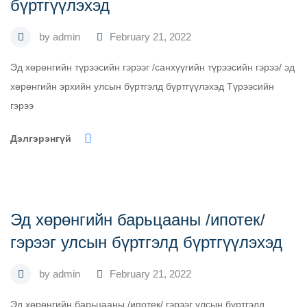
бүртгүүлэхэд
by
admin
February 21, 2022
Эд хөрөнгийн түрээсийн гэрээг /санхүүгийн түрээсийн гэрээ/ эд
хөрөнгийн эрхийн улсын бүртгэлд бүртгүүлэхэд Түрээсийн
гэрээ
Дэлгэрэнгүй
Эд хөрөнгийн барьцааны /ипотек/
гэрээг улсын бүртгэлд бүртгүүлэхэд
by
admin
February 21, 2022
Эд хөрөнгийн барьцааны /ипотек/ гэрээг улсын бүртгэлд