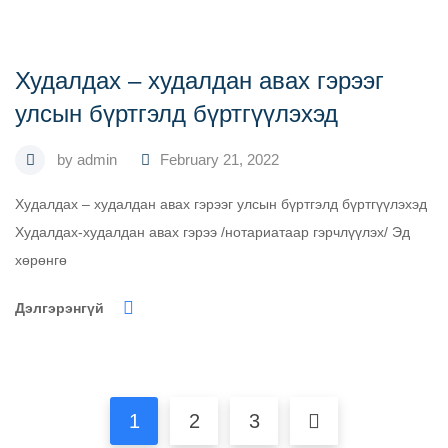
Худалдах – худалдан авах гэрээг
улсын бүртгэлд бүртгүүлэхэд
by
admin
February 21, 2022
Худалдах – худалдан авах гэрээг улсын бүртгэлд бүртгүүлэхэд
Худалдах-худалдан авах гэрээ /нотариатаар гэрчлүүлэх/ Эд
хөрөнгө
Дэлгэрэнгүй
1
2
3