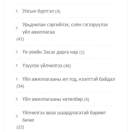
Улсын бүртгэл
(4)
Урьдчилан сэргийлэх, соён гэгээрүүлэх
үйл ажиллагаа
(41)
Үе үеийн Засаг дарга нар
(1)
Үзүүлэх үйлчилгээ
(46)
Үйл ажиллагааны ил тод, нээлттэй байдал
(34)
Үйл ажиллагааны хөтөлбөр
(4)
Үйлчилгээ авах шаардлагатай баримт
бичиг
(22)