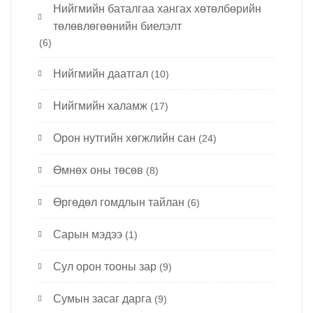
Нийгмийн баталгаа хангах хөтөлбөрийн
төлөвлөгөөнийн биелэлт
(6)
Нийгмийн даатгал
(10)
Нийгмийн халамж
(17)
Орон нутгийн хөгжлийн сан
(24)
Өмнөх оны төсөв
(8)
Өргөдөл гомдлын тайлан
(6)
Сарын мэдээ
(1)
Сул орон тооны зар
(9)
Сумын засаг дарга
(9)